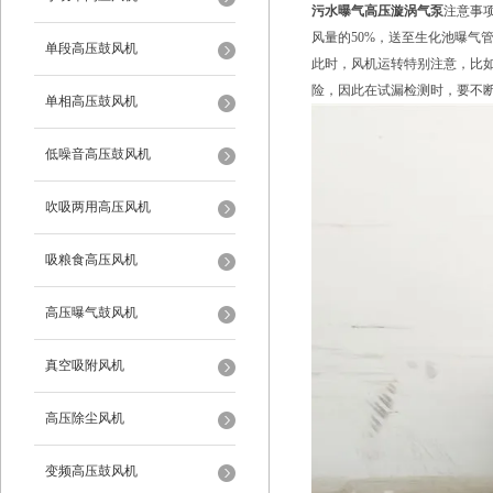
污水曝气高压漩涡气泵
注意事
风量的50%，送至生化池曝气
单段高压鼓风机
此时，风机运转特别注意，比
险，因此在试漏检测时，要不
单相高压鼓风机
低噪音高压鼓风机
吹吸两用高压风机
吸粮食高压风机
高压曝气鼓风机
真空吸附风机
高压除尘风机
变频高压鼓风机