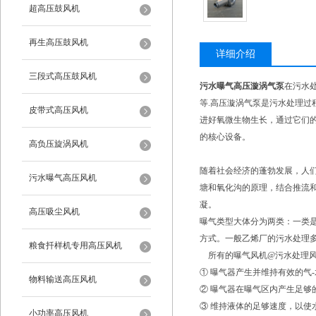
超高压鼓风机
再生高压鼓风机
详细介绍
三段式高压鼓风机
污水曝气高压漩涡气泵
在污水处
等.高压漩涡气泵是污水处理
皮带式高压风机
进好氧微生物生长，通过它们
的核心设备。
高负压旋涡风机
随着社会经济的蓬勃发展，人
污水曝气高压风机
塘和氧化沟的原理，结合推流
凝。
高压吸尘风机
曝气类型大体分为两类：一类是
方式。一般乙烯厂的污水处理
粮食扦样机专用高压风机
所有的曝气风机@污水处理风
① 曝气器产生并维持有效的气
物料输送高压风机
② 曝气器在曝气区内产生足够
③ 维持液体的足够速度，以使
小功率高压风机