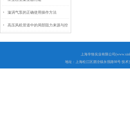
漩涡气泵的正确使用操作方法
高压风机管道中的局部阻力来源与控
制
上海辛恪实业有限公司(www.xink
地址：上海松江区泗泾镇永强路98号 技术