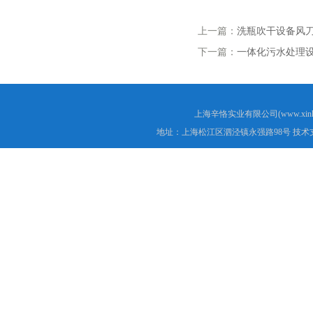
上一篇：
洗瓶吹干设备风
下一篇：
一体化污水处理
上海辛恪实业有限公司(www.xink
地址：上海松江区泗泾镇永强路98号 技术