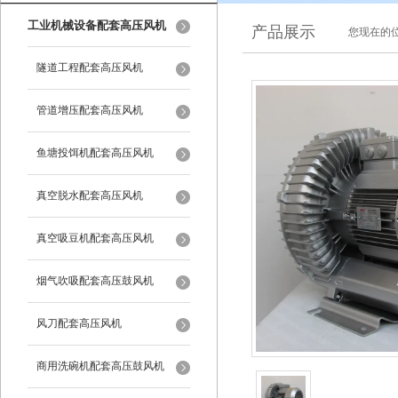
工业机械设备配套高压风机
产品展示
您现在的位
隧道工程配套高压风机
管道增压配套高压风机
鱼塘投饵机配套高压风机
真空脱水配套高压风机
真空吸豆机配套高压风机
烟气吹吸配套高压鼓风机
风刀配套高压风机
商用洗碗机配套高压鼓风机