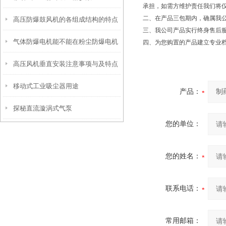
承担，如需方维护责任我们将
二、在产品三包期内，确属我
高压防爆鼓风机的各组成结构的特点
三、我公司产品实行终身售后
气体防爆电机能不能在粉尘防爆电机
分享
四、为您购置的产品建立专业
高压风机垂直安装注意事项与及特点
的环境
移动式工业吸尘器用途
产品：
探秘直流漩涡式气泵
您的单位：
您的姓名：
联系电话：
常用邮箱：