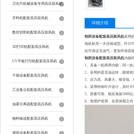
卫生巾机械设备专用高压鼓风机
开料机配套高压鼓风机
详细介绍
数控切割机配套高压鼓风机
制药设备配套高压鼓风机
采用
电机机壳一天压铸成型。叶片
3D打印机配套高压风机
此可保证无油气，更加环保高
制药设备配套高压鼓风机
功能
UV平板打印机配套高压风机
1、具备一机两用功能，同一
2、采用的是无油运转，能使
干燥设备配套高压风机
3、压力高、风量大、噪音低
4、采用特殊叶片设计，其叶
工业集尘机配套高压风机
5、质量可靠、能在海拔500
6、免维护使用，在质保期之内
油雾分离器配套高压风机
物料输送配套高压风机
灌装设备配套高压风机