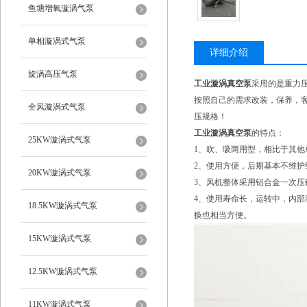
鱼塘增氧漩涡气泵
单相漩涡式气泵
详细介绍
旋涡高压气泵
工业漩涡真空泵
采用的是重力
按照自己的需求改装，保养，客
全风漩涡式气泵
压规格！
工业漩涡真空泵
的特点：
25KW漩涡式气泵
1、吹、吸两用型，相比于其他
2、使用方便，后期基本不维
20KW漩涡式气泵
3、风机整体采用铝合金一次
4、使用寿命长，运转中，内
18.5KW漩涡式气泵
换也相当方便。
15KW漩涡式气泵
12.5KW漩涡式气泵
11KW漩涡式气泵