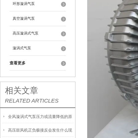
环形漩涡气泵
真空漩涡气泵
高压漩涡式气泵
漩涡式气泵
查看更多
相关文章
RELATED ARTICLES
全风漩涡式气泵压力或流量降低的原
高压鼓风机正负极接反会发生什么现
因分析