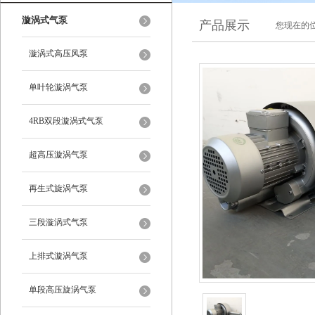
漩涡式气泵
产品展示
您现在的位
漩涡式高压风泵
单叶轮漩涡气泵
4RB双段漩涡式气泵
超高压漩涡气泵
再生式旋涡气泵
三段漩涡式气泵
上排式漩涡气泵
单段高压旋涡气泵