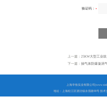
验证码：
上一篇：
25KW大型工业
下一篇：
抽气体防爆漩涡
上海辛恪实业有限公司(www.xink
地址：上海松江区泗泾镇永强路98号 技术