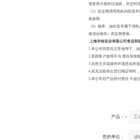
请使用大面积过滤器，并定时
（5）应定期清理风机内部及
发故障。
（6）轴承、油封及等属于消
液混合物等）而定期更换。
上海辛恪实业有限公司售后和
1.本公司同意在正常使用下，
2.若因客户使用不当.擅自加
3.自然天灾或操作环境恶劣所
4.若无法取得出货日期证明时
5.本公司对产品所付责任.不
产品：
您的单位：