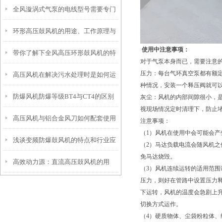
全风漩涡式气泵的电线型号需要专门
象
环形高压鼓风机的用途、工作原理与
的挑选
使用中注意事项：
带你了解下全风高压环形鼓风机的特
使用注意事项
对于气泵本身而已，需要注意
压力：每台气环真空泵都有额
高压风机在解决污水处理时是如何运
点和使用
种情况，安装一个释压阀就可
防爆风机防爆等级BT4与CT4的区别
作
灰尘：风机的内部间隙很小，
视现场情况定时清理下，防止
高压风机与铝合金风刀如何配套使用
注意事项：
（1）风机在使用中会可能会
浅谈变频防爆鼓风机的特点和行业应
（2）马达负载电流会随风机
免马达烧毁。
高效动力源：直流高压鼓风机的用
用
（3）风机连续运转的适用范
压力，则好在管路中设置压力
途、原理与维护要点
下运转，风机的温度会急剧上
切换方式运作。
（4）硬质物体、尘袋粉粒体