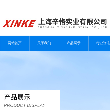
网站首页
关于我们
产品展示
行业资讯
产品展示
PRODUCT DISPLAY