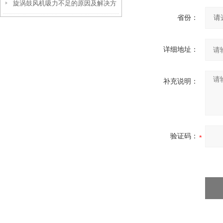
旋涡鼓风机吸力不足的原​因及解决方
省份：
法
详细地址：
补充说明：
验证码：