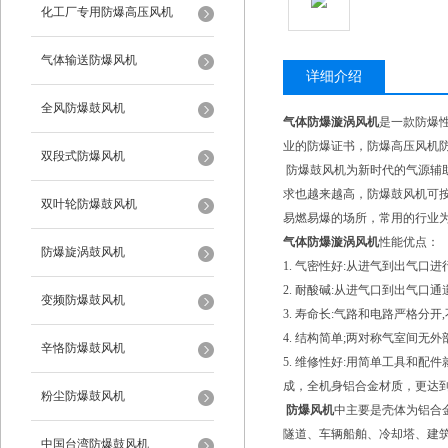
化工厂专用防爆高压风机
气体输送防爆风机
详细介绍
全风防爆鼓风机
气体防爆漩涡风机
是一款防爆
业的防爆证书，防爆高压风机
双段式防爆风机
防爆鼓风机为新时代的气源辅
求也越来越高，防爆鼓风机可按使
双叶轮防爆鼓风机
易燃易爆的场所，常用的行业
气体防爆漩涡风机
性能优点：
防爆旋涡鼓风机
1. 气密性好:从进气到出气口进
2. 耐酸碱:从进气口到出气口
变频防爆鼓风机
3. 寿命长:气路和电路严格分
4. 结构简单;两对称气室间无外
辛恪防爆鼓风机
5. 维修性好:用简单工具和
成，全机身铝合金材质，更达
粉尘防爆鼓风机
防爆风机
中主要是壳体为铝合金
隧道、车辆船舶、冷却塔、建
中国台湾防爆鼓风机