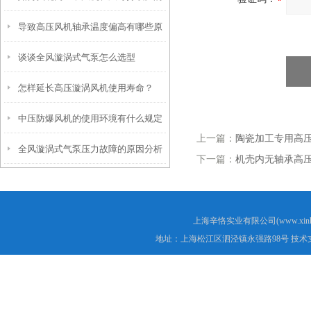
导致高压风机轴承温度偏高有哪些原
发展
谈谈全风漩涡式气泵怎么选型
因呢？
怎样延长高压漩涡风机使用寿命？
中压防爆风机的使用环境有什么规定
上一篇：
陶瓷加工专用高
全风漩涡式气泵压力故障的原因分析
下一篇：
机壳内无轴承高
上海辛恪实业有限公司(www.xink
地址：上海松江区泗泾镇永强路98号 技术