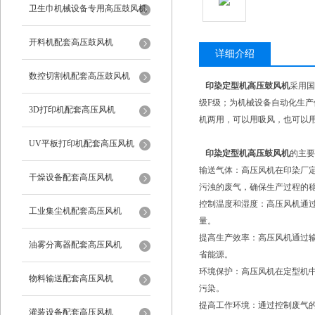
卫生巾机械设备专用高压鼓风机
开料机配套高压鼓风机
详细介绍
数控切割机配套高压鼓风机
印染定型机高压鼓风机
采用国
级F级；为机械设备自动化生
3D打印机配套高压风机
机两用，可以用吸风，也可以
UV平板打印机配套高压风机
印染定型机高压鼓风机
的主要
输送气体‌：高压风机在印染
干燥设备配套高压风机
污浊的废气，确保生产过程的
‌控制温度和湿度‌：高压风机
工业集尘机配套高压风机
量‌。
提高生产效率‌：高压风机通
油雾分离器配套高压风机
省能源。
环境保护‌：高压风机在定型
物料输送配套高压风机
污染。
‌提高工作环境‌：通过控制废
灌装设备配套高压风机