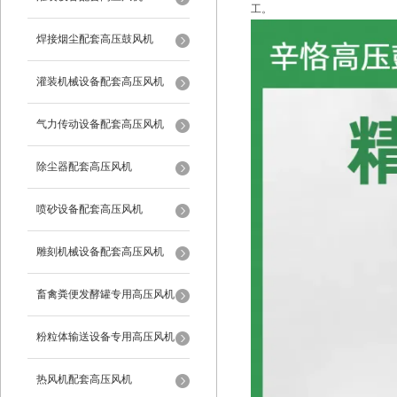
工。
焊接烟尘配套高压鼓风机
灌装机械设备配套高压风机
气力传动设备配套高压风机
除尘器配套高压风机
喷砂设备配套高压风机
雕刻机械设备配套高压风机
畜禽粪便发酵罐专用高压风机
粉粒体输送设备专用高压风机
热风机配套高压风机