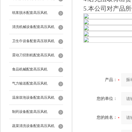
5.本公司对产品
纸浆脱水配套高压风机
清洗机械设备配套高压风机
卫生巾设备配套高压鼓风机
震动刀切割机配套高压风机
食品机械配套高压风机
产品：
气力输送配套高压风机
温泉鼓泡设备配套高压风机
您的单位：
制药设备配套高压风机
您的姓名：
蔬菜清洗设备配套高压风机