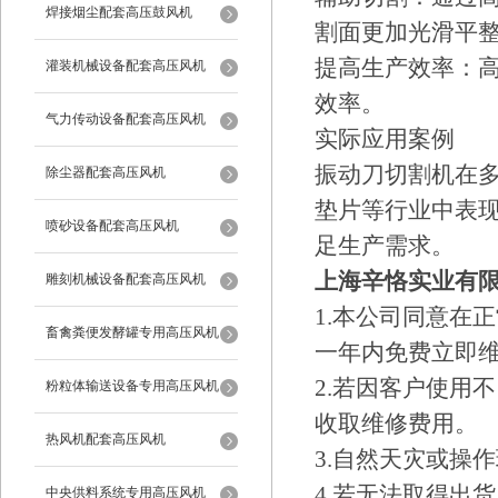
焊接烟尘配套高压鼓风机
割面更加光滑平整
‌提高生产效率‌
灌装机械设备配套高压风机
效率‌。
气力传动设备配套高压风机
实际应用案例
振动刀切割机在
除尘器配套高压风机
垫片等行业中表
喷砂设备配套高压风机
足生产需求‌。
上海辛恪实业有
雕刻机械设备配套高压风机
1.本公司同意在
畜禽粪便发酵罐专用高压风机
一年内免费立即
2.若因客户使用
粉粒体输送设备专用高压风机
收取维修费用。
热风机配套高压风机
3.自然天灾或操
4.若无法取得出
中央供料系统专用高压风机