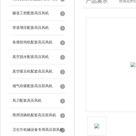
产品展示
您现在的位
隧道工程配套高压风机
管道增压配套高压风机
鱼塘投饵机配套高压风机
真空脱水配套高压风机
真空吸豆机配套高压风机
烟气吹吸配套高压鼓风机
风刀配套高压风机
商用洗碗机配套高压鼓风机
卫生巾机械设备专用高压鼓风机