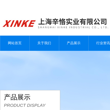
网站首页
关于我们
产品展示
行业资讯
产品展示
PRODUCT DISPLAY