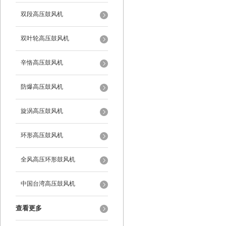
双段高压鼓风机
双叶轮高压鼓风机
辛恪高压鼓风机
防爆高压鼓风机
旋涡高压鼓风机
环形高压鼓风机
全风高压环形鼓风机
中国台湾高压鼓风机
查看更多