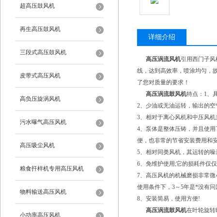
超高压鼓风机
再生高压鼓风机
详细介绍
三段式高压鼓风机
高压涡流风机
引用西门子风
线，达到高效率，喷涂均匀，故
皮带式高压风机
了您对质量的要求！
高压涡流鼓风机
特点：1、
高负压旋涡风机
2、少油或无油运转，输出的空
3、相对于离心风机和中压风机
污水曝气高压风机
4、泵体是整体压铸，并且使
便，也非常的节省安装费用和安
高压吸尘风机
5、相对同类风机，其运转的噪
6、免维护使用;它的损耗件仅
粮食扦样机专用高压风机
7、高压风机的机械磨损非常
使用条件下，3～5年是*没有问
物料输送高压风机
8、安装简易，使用方便!
高压涡流鼓风机
在叶轮旋转
小功率高压风机