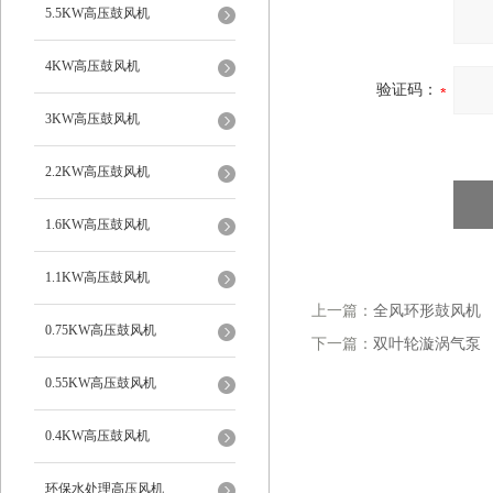
5.5KW高压鼓风机
4KW高压鼓风机
验证码：
3KW高压鼓风机
2.2KW高压鼓风机
1.6KW高压鼓风机
1.1KW高压鼓风机
上一篇：
全风环形鼓风机
0.75KW高压鼓风机
下一篇：
双叶轮漩涡气泵
0.55KW高压鼓风机
0.4KW高压鼓风机
环保水处理高压风机