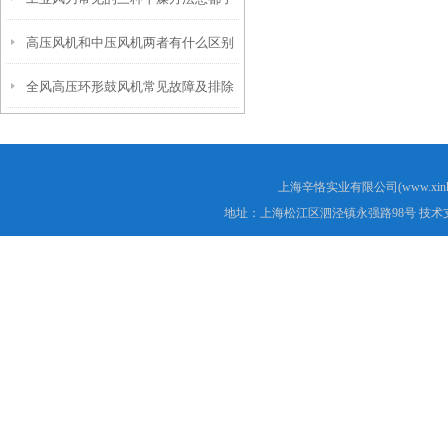
呢？
高压风机和中压风机两者有什么区别
解吗?
全风高压环形鼓风机常见故障及排除
方法
上海辛恪实业有限公司(www.xink
地址：上海松江区泗泾镇永强路98号 技术