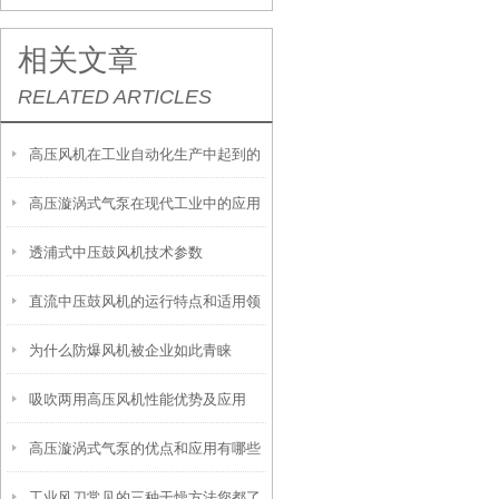
相关文章
RELATED ARTICLES
高压风机在工业自动化生产中起到的
高压漩涡式气泵在现代工业中的应用
作用？
透浦式中压鼓风机技术参数
直流中压鼓风机的运行特点和适用领
为什么防爆风机被企业如此青睐
域
吸吹两用高压风机性能优势及应用
高压漩涡式气泵的优点和应用有哪些
工业风刀常见的三种干燥方法您都了