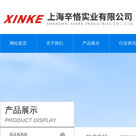
网站首页
关于我们
产品展示
行业资讯
产品展示
PRODUCT DISPLAY
高压鼓风机