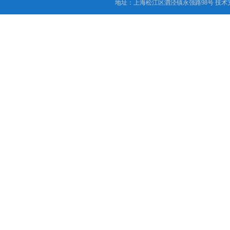
地址：上海松江区泗泾镇永强路98号 技术