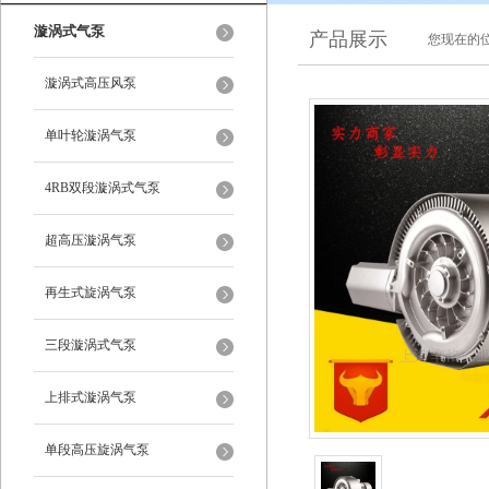
漩涡式气泵
产品展示
您现在的位
漩涡式高压风泵
单叶轮漩涡气泵
4RB双段漩涡式气泵
超高压漩涡气泵
再生式旋涡气泵
三段漩涡式气泵
上排式漩涡气泵
单段高压旋涡气泵