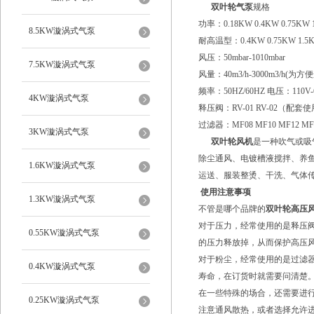
双叶轮气泵
规格
功率：0.18KW 0.4KW 0.75KW 1
8.5KW漩涡式气泵
耐高温型：0.4KW 0.75KW 1.5KW
风压：50mbar-1010mbar
7.5KW漩涡式气泵
风量：40m3/h-3000m3/
频率：50HZ/60HZ 电压：
4KW漩涡式气泵
释压阀：RV-01 RV-02（配套
过滤器：MF08 MF10 MF12 MF1
3KW漩涡式气泵
双叶轮风机
是一种吹气或吸
除尘通风、电镀槽液搅拌、养
1.6KW漩涡式气泵
运送、服装整烫、干洗、气体
使用注意事项
1.3KW漩涡式气泵
不管是哪个品牌的
双叶轮高压
对于压力，经常使用的是释压
0.55KW漩涡式气泵
的压力释放掉，从而保护高压
对于粉尘，经常使用的是过滤
0.4KW漩涡式气泵
寿命，在订货时就需要问清楚
在一些特殊的场合，还需要进
0.25KW漩涡式气泵
注意通风散热，或者选择允许进