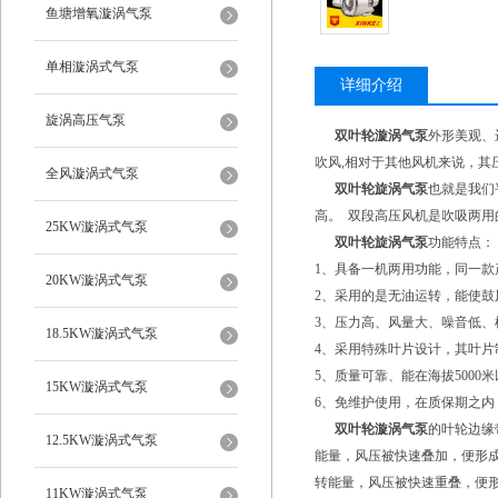
鱼塘增氧漩涡气泵
单相漩涡式气泵
详细介绍
旋涡高压气泵
双叶轮漩涡气泵
外形美观、
吹风,相对于其他风机来说，其
全风漩涡式气泵
双叶轮旋涡气泵
也就是我们
高。 双段高压风机是吹吸两
25KW漩涡式气泵
双叶轮旋涡气泵
功能特点：
1、具备一机两用功能，同一
20KW漩涡式气泵
2、采用的是无油运转，能使
3、压力高、风量大、噪音低
18.5KW漩涡式气泵
4、采用特殊叶片设计，其叶
5、质量可靠、能在海拔500
15KW漩涡式气泵
6、免维护使用，在质保期之内
双叶轮漩涡气泵
的叶轮边缘
12.5KW漩涡式气泵
能量，风压被快速叠加，便形
转能量，风压被快速重叠，便
11KW漩涡式气泵