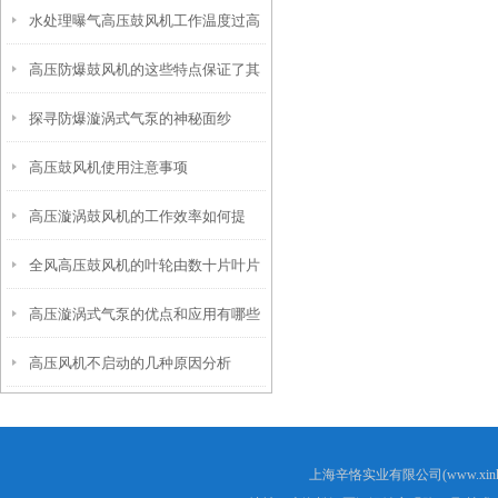
水处理曝气高压鼓风机工作温度过高
处理方法
高压防爆鼓风机的这些特点保证了其
的原因和应对措施
探寻防爆漩涡式气泵的神秘面纱
实际使用效果
高压鼓风机使用注意事项
高压漩涡鼓风机的工作效率如何提
全风高压鼓风机的叶轮由数十片叶片
高？
高压漩涡式气泵的优点和应用有哪些
组成
高压风机不启动的几种原因分析
呢？
上海辛恪实业有限公司(www.xink