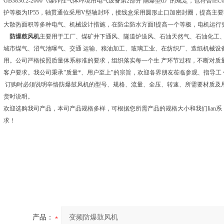
GB3836.2-2000《爆炸性气体环境用电气设备第2部分 隔爆型d》的规定，也符合IE
护等极为IP55，轴贯通位采用V型轴封环，接线盒采用圆形止口加密封圈，提高主
大散热面积等多种电气、机械设计措施，在防尘防水方面I提高一个等极，电机运行
防爆鼓风机
主要用于工厂、煤矿井下通风、隧道炉送风、石油天然气、石油化工
城市煤气、沼气池曝气、交通 运输、粮油加工、玻璃工业、在纺织厂、造纸机械设
用。公司严格按照质量体系标准的要求，组织落实每一个生 产环节过程，不断对质
客户要求。我公司秉承"质量*、用户至上"的宗旨，欢迎各界朋友莅临参观、指导工
订购时必须说明辛恪防爆鼓风机的型号、规格、流量、全压、转速、所需要材质及用
货时说明。
欢迎选购我司产品，本司产品规格多样，可根据您所需产品的规格大小和我们lian
求！
产品：