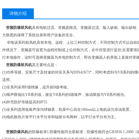
详细介绍
变频防爆鼓风机
具有电机过流、变频器限流、变频器过流、输入缺相、输出缺相
大限度的保障了系统自身和用户设备的安全。
辛恪该系列鼓风机具有本地、远程、上位三种控制方式，不同控制方式可以自由
作情况下，变频器可设置为远程控制或上位控制方式，在中控室进行监控;在需要现
行本地操作，这时可选择变频器为本地控制方式，即在变频器人机界面上直接对变
变频防爆鼓风机
其主要特点是：
(1)功率等级、安装尺寸及转速的对应关系与DIN42673*，同时考虑到与YB系列
适用。
(2)全系列采用F级绝缘，温升按B级考核。
(3)噪声限值比YB系列低，接近YB系列的I级噪声，振动限值与YB系列相当。
(4)外壳防护等级提高到IP55.
(5)全系列选用低噪声深沟球轴承，机座中心高在180mm以上电机设注排油装置。
(6)电机散热片有平行水平分布和辐射分布两种，以平行水平分布为主。
变频防爆风机
的防爆标准1.防爆性能符合新标准：防爆性能符合GB3836.1-200