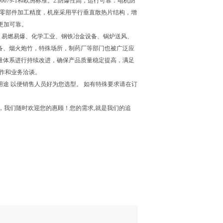
C60079-1和欧洲标准。2.防爆性高，运行可靠：电机防
要零部件加工精度，机座采用平行垂直散热片结构，增
更加可靠。
、易燃易爆、化学工业、钢铁冶金设备、锅炉送风、
备、烟火炮竹，特殊场所，制药厂等部门也被广泛应
量体系进行持续改进，确保产品质量稳定提高，满足
 作和业务洽谈。
途 以便销售人员好为您选型。 如有特殊要求请在订
系，我们随时欢迎您的惠顾！您的需求,就是我们的追