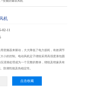
机
>变频防爆鼓风机
风机
02-11
5
采用变频器来驱动，大大降低了电力损耗，有效调节
压大小的控制。电动风机定子绕组采用高强度漆包圆
加压浸漆处理成为一个完整的整体，绕组及绝缘具有
械、防潮性能及热稳定性。
点击收藏