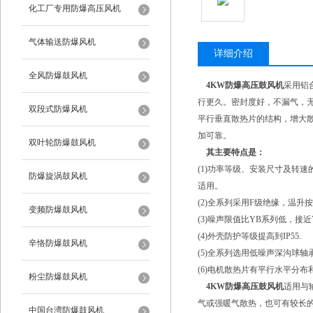
化工厂专用防爆高压风机
气体输送防爆风机
详细介绍
全风防爆鼓风机
4KW防爆高压鼓风机
采用铝
行更久。密封度好，不漏气，
双段式防爆风机
平行垂直散热片的结构，增大散
加可靠。
双叶轮防爆鼓风机
其主要特点是：
(1)功率等级、安装尺寸及转速
防爆旋涡鼓风机
适用。
(2)全系列采用F级绝缘，温升
变频防爆鼓风机
(3)噪声限值比YB系列低，接
(4)外壳防护等级提高到IP55.
辛恪防爆鼓风机
(5)全系列选用低噪声深沟球轴
(6)电机散热片有平行水平分
粉尘防爆鼓风机
4KW防爆高压鼓风机
适用与
气或强暖气散热，也可有较长的
中国台湾防爆鼓风机