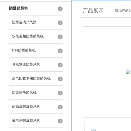
防爆鼓风机
产品展示
您现在的位
防爆漩涡式气泵
双段变频防爆鼓风机
BT4防爆鼓风机
臭氧输送防爆风机
油气回收专用防爆鼓风机
防爆隔热鼓风机
耐高温防爆鼓风机
抽气体防爆鼓风机