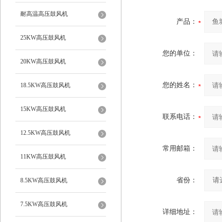
耐高温高压鼓风机
产品：
25KW高压鼓风机
您的单位：
20KW高压鼓风机
您的姓名：
18.5KW高压鼓风机
15KW高压鼓风机
联系电话：
12.5KW高压鼓风机
常用邮箱：
11KW高压鼓风机
省份：
8.5KW高压鼓风机
7.5KW高压鼓风机
详细地址：