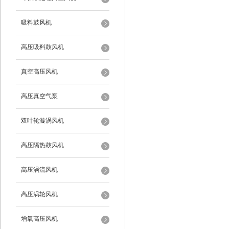
吸料鼓风机
高压吸料鼓风机
真空高压风机
高压真空气泵
双叶轮漩涡风机
高压隔热鼓风机
高压涡流风机
高压涡轮风机
增氧高压风机