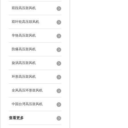
双段高压鼓风机
双叶轮高压鼓风机
辛恪高压鼓风机
防爆高压鼓风机
旋涡高压鼓风机
环形高压鼓风机
全风高压环形鼓风机
中国台湾高压鼓风机
查看更多