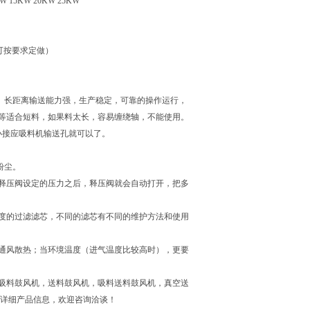
KW 15KW 20KW 25KW
，可按要求定做）
、长距离输送能力强，生产稳定，可靠的操作运行，
等适合短料，如果料太长，容易缠绕轴，不能使用。
小接应吸料机输送孔就可以了。
粉尘。
释压阀设定的压力之后，释压阀就会自动打开，把多
度的过滤滤芯，不同的滤芯有不同的维护方法和使用
通风散热；当环境温度（进气温度比较高时），更要
业吸料鼓风机，送料鼓风机，吸料送料鼓风机，真空送
多详细产品信息，欢迎咨询洽谈！