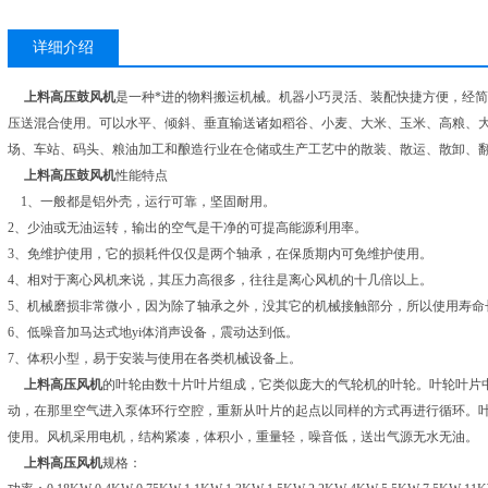
详细介绍
上料高压鼓风机
是一种*进的物料搬运机械。机器小巧灵活、装配快捷方便，经简
压送混合使用。可以水平、倾斜、垂直输送诸如稻谷、小麦、大米、玉米、高粮、
场、车站、码头、粮油加工和酿造行业在仓储或生产工艺中的散装、散运、散卸、
上料高压鼓风机
性能特点
1、一般都是铝外壳，运行可靠，坚固耐用。
2、少油或无油运转，输出的空气是干净的可提高能源利用率。
3、免维护使用，它的损耗件仅仅是两个轴承，在保质期内可免维护使用。
4、相对于离心风机来说，其压力高很多，往往是离心风机的十几倍以上。
5、机械磨损非常微小，因为除了轴承之外，没其它的机械接触部分，所以使用寿命
6、低噪音加马达式地yi体消声设备，震动达到低。
7、体积小型，易于安装与使用在各类机械设备上。
上料高压风机
的叶轮由数十片叶片组成，它类似庞大的气轮机的叶轮。叶轮叶片
动，在那里空气进入泵体环行空腔，重新从叶片的起点以同样的方式再进行循环。叶
使用。风机采用电机，结构紧凑，体积小，重量轻，噪音低，送出气源无水无油。
上料高压风机
规格：