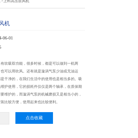
机
>上料高压鼓风机
风机
06-01
5
具有吹吸双功能，很多时候，都是可以做到一机两
，也可以用吹风。还有就是漩涡气泵少油或无油运
都是干净的，在我们生活中的使用也是相当多的。吸
免维护使用，它的损耗件仅仅是两个轴承，在质保期
需要维护的，而漩涡气泵的机械磨损又是相当小的，
安装比较方便，使用起来也比较便利。
点击收藏