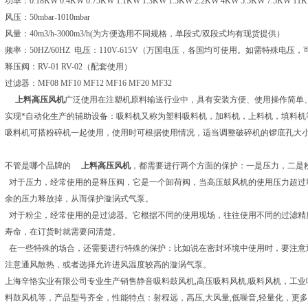
功率：0.18KW 0.4KW 0.75KW 1.1KW 1.3KW 1.5KW 2.2KW 4KW 5.5KW 7.5KW 11
风压：50mbar-1010mbar
风量：40m3/h-3000m3/h(为方便选用不同规格，单段式/双段式均有现货提供）
频率：50HZ/60HZ 电压：110V-615V（万国电压，各国均可使用。如需特殊电压
释压阀：RV-01 RV-02（配套使用）
过滤器：MF08 MF10 MF12 MF16 MF20 MF32
上料高压风机
广泛使用在注塑机原料输送行业中，具有安装方便、使用操作简单
实现*自动化生产的辅助设备：吸料机又称为塑料吸料机，加料机，上料机，填料机
吸料机可搭粉碎机一起使用，使用时可根据使用情况，适当调整破碎机的锣底孔大
不管是哪个品牌的
上料高压风机
，都需要进行两个方面的保护：一是压力，二是
对于压力，经常使用的是释压阀，它是一个卸荷阀，当高压鼓风机的使用压力超过
余的压力释放掉，从而保护漩涡式气泵。
对于粉尘，经常使用的是过滤器。它根据不同的使用现场，往往使用不同的过滤精
寿命，在订货时就需要问清楚。
在一些特殊的场合，还需要进行特殊的保护：比如说在密封环境中使用时，要注意
注意通风散热，或者选择允许进风温度较高的漩涡气泵。
上海辛恪实业有限公司专业生产销售静音吸料鼓风机,高压吸料风机,吸料风机，工
料鼓风机等，产品型号齐全，性能特点：射程远，高压,大风量,低噪音,轻量化，更