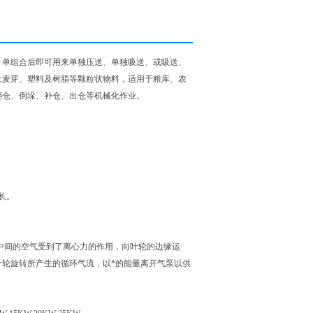
 单组合后即可用来单独压送、单独吸送、或吸送、
大麦芽、塑料及树脂等颗粒状物料，适用于粮库、农
翻仓、倒垛、补仓、出仓等机械化作业。
长。
中间的空气受到了离心力的作用，向叶轮的边缘运
轮旋转所产生的循环气流，以*的能量离开气泵以供