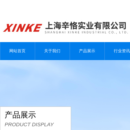
网站首页
关于我们
产品展示
行业资讯
产品展示
PRODUCT DISPLAY