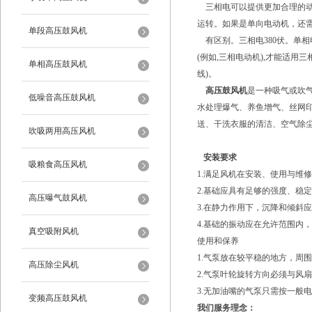
三相电可以提供更加合理的动
运转。如果是单向电动机，还
单段高压鼓风机
有区别。三相电380伏。单相电
(例如,三相电动机),才能适用
单相高压鼓风机
线)。
高压鼓风机
是一种吸气或吹
低噪音高压鼓风机
水处理爆气、养鱼增气、丝网
送、干洗衣服的清洁、空气除
吹吸两用高压风机
安装要求
吸粮食高压风机
1.满足风机在安装、使用与维
2.基础应具有足够的强度、稳
高压曝气鼓风机
3.在静力作用下，沉降和倾斜
4.基础的振动应在允许范围内
真空吸附风机
使用和保养
1.气泵放在较平稳的地方，周
高压除尘风机
2.气泵叶轮旋转方向必须与风
3.无加油嘴的气泵只需按一般
变频高压鼓风机
我们服务理念：