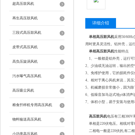
超高压鼓风机
再生高压鼓风机
详细介绍
三段式高压鼓风机
单相高压鼓风机
采用50/6
用时更具灵活性。铝外壳，运
皮带式高压风机
单相高压鼓风机
性能特点
1、一般都是铝外壳，运行可
高负压旋涡风机
2、少油或无油运转，输出的空
3、免维护使用，它的损耗件
污水曝气高压风机
4、相对于离心风机来说，其
5、机械磨损非常微小，因为
高压吸尘风机
6、低噪音加马达式地yi体消
7、体积小型，易于安装与使用
粮食扦样机专用高压风机
高压鼓风机
电压有三相380V
物料输送高压风机
单相是220伏电压。相线对零线
二相电一般是220伏的,有二根
小功率高压风机