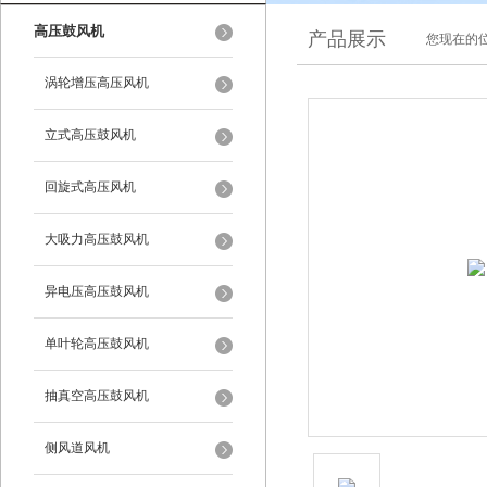
高压鼓风机
产品展示
您现在的位
涡轮增压高压风机
立式高压鼓风机
回旋式高压风机
大吸力高压鼓风机
异电压高压鼓风机
单叶轮高压鼓风机
抽真空高压鼓风机
侧风道风机