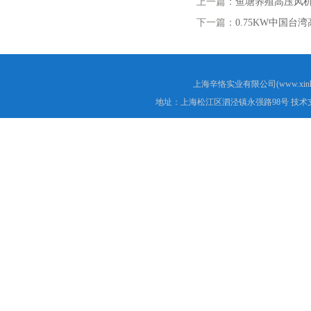
上一篇：
鱼塘养殖高压风
下一篇：
0.75KW中国台
上海辛恪实业有限公司(www.xink
地址：上海松江区泗泾镇永强路98号 技术