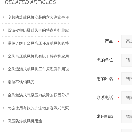
RELATED ARTICLES
变频防爆鼓风机安装的六大注意事项
浅谈变频防爆鼓风机的特点和行业应
产品：
带你了解下全风高压环形鼓风机的特
用
全风高压鼓风机具有以下特点和应用
点和使用
您的单位：
全风透浦式鼓风机工作原理及作用说
您的姓名：
定做不锈钢风刀
明
全风漩涡式气泵压力故障的原因分析
联系电话：
怎么使用有效的办法增加漩涡式气泵
常用邮箱：
高压防爆鼓风机用途
的使用寿命