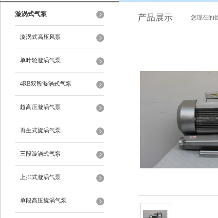
漩涡式气泵
产品展示
您现在的位
漩涡式高压风泵
单叶轮漩涡气泵
4RB双段漩涡式气泵
超高压漩涡气泵
再生式旋涡气泵
三段漩涡式气泵
上排式漩涡气泵
单段高压旋涡气泵