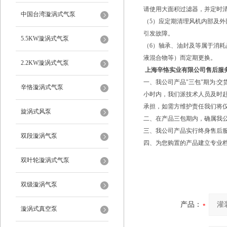
请使用大面积过滤器，并定时
中国台湾漩涡式气泵
（5）应定期清理风机内部及外
引发故障。
5.5KW漩涡式气泵
（6）轴承、油封及等属于消
液混合物等）而定期更换。
2.2KW漩涡式气泵
上海辛恪实业有限公司售后服
一、我公司产品"三包"期为:
辛恪漩涡式气泵
小时内，我们派技术人员及时
承担，如需方维护责任我们将
旋涡式风泵
二、在产品三包期内，确属我
三、我公司产品实行终身售后
双段漩涡气泵
四、为您购置的产品建立专业
双叶轮漩涡式气泵
双级漩涡气泵
产品：
漩涡式真空泵