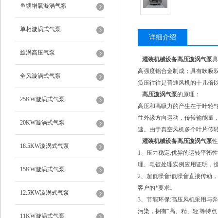
鱼塘增氧漩涡气泵
单相漩涡式气泵
详细介绍
旋涡高压气泵
灌装机械设备高压漩涡气泵
具
高强度铝合金制成；具有吹吸
全风漩涡式气泵
负压往往是普通风机的十几倍
高压漩涡气泵
的原理：
25KW漩涡式气泵
高压和高吸力的产生在于叶轮
往外缘方向运动，传转输能量
20KW漩涡式气泵
速。由于真空风机多个叶片传
灌装机械设备高压漩涡气泵
性
18.5KW漩涡式气泵
1、压力稳定:优异的运转平衡
理、电镀处理实例应用证明，搅
15KW漩涡式气泵
2、超低噪音:低噪音直接传动
客户的*要求。
12.5KW漩涡式气泵
3、节能环保:高压风机采用与
污染，拥有“高、精、轻'等特
11KW漩涡式气泵