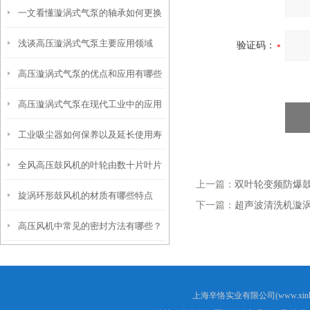
一文看懂漩涡式气泵的轴承如何更换
求？
浅谈高压漩涡式气泵主要应用领域
验证码：
高压漩涡式气泵的优点和应用有哪些
高压漩涡式气泵在现代工业中的应用
呢？
工业吸尘器如何保养以及延长使用寿
全风高压鼓风机的叶轮由数十片叶片
命
上一篇：
双叶轮变频防爆
旋涡环形鼓风机的材质有哪些特点
组成
下一篇：
超声波清洗机漩
高压风机中常见的密封方法有哪些？
呢？
上海辛恪实业有限公司(www.xink