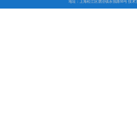
地址：上海松江区泗泾镇永强路98号 技术