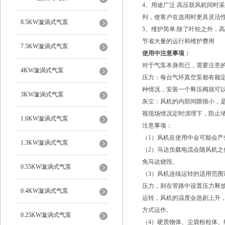
4、用途广泛:高压鼓风机同时
列，使客户在选用时更具灵活
8.5KW漩涡式气泵
5、维护简单:除了叶轮之外，
节省大量的运行和维护费用
7.5KW漩涡式气泵
使用中注意事项：
对于气泵本身而已，需要注意
4KW漩涡式气泵
压力：每台气环真空泵都有额
种情况，安装一个释压阀就可
3KW漩涡式气泵
灰尘：风机的内部间隙很小，
视现场情况定时清理下，防止
1.6KW漩涡式气泵
注意事项：
（1）风机在使用中会可能会
1.3KW漩涡式气泵
（2）马达负载电流会随风机
免马达烧毁。
0.55KW漩涡式气泵
（3）风机连续运转的适用范
压力，则在管路中设置压力释
0.4KW漩涡式气泵
运转，风机的温度会急剧上升
方式运作。
0.25KW漩涡式气泵
（4）硬质物体、尘袋粉粒体