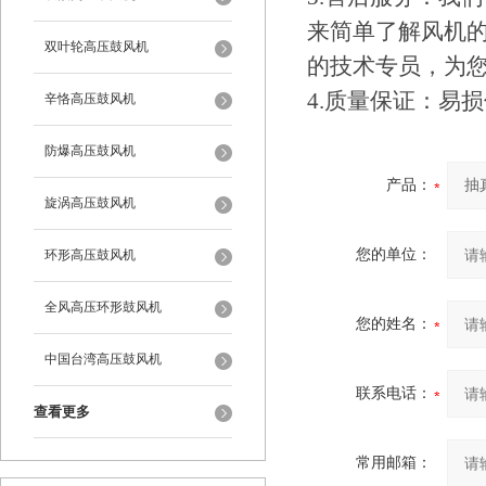
来简单了解风机
双叶轮高压鼓风机
的技术专员，为
4.质量保证：易
辛恪高压鼓风机
防爆高压鼓风机
产品：
旋涡高压鼓风机
您的单位：
环形高压鼓风机
全风高压环形鼓风机
您的姓名：
中国台湾高压鼓风机
联系电话：
查看更多
常用邮箱：