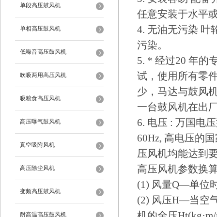
单段高压鼓风机
任意安装于水平
4. 无油无污染
单相高压鼓风机
污染。
低噪音高压鼓风机
5. * 经过20
试，使用所有零件均
吹吸两用高压风机
少，马达与鼓风
吸粮食高压风机
一台鼓风机在出
6. 电压 : 万国
高压曝气鼓风机
60Hz, 高电压的
真空吸附风机
压风机均能达到要求
高压风机参数换
高压除尘风机
(1) 风量Q—单位时
变频高压鼓风机
(2) 风压H—当
机的全压Ht(kg·m
耐高温高压鼓风机