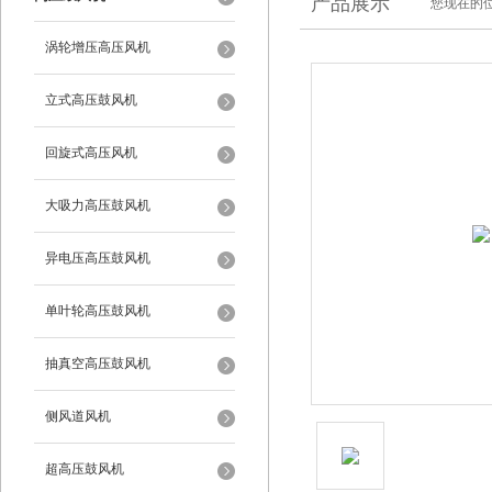
产品展示
您现在的位
涡轮增压高压风机
立式高压鼓风机
回旋式高压风机
大吸力高压鼓风机
异电压高压鼓风机
单叶轮高压鼓风机
抽真空高压鼓风机
侧风道风机
超高压鼓风机