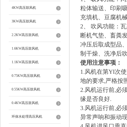
粒体输送、印刷
4KW高压鼓风机
充填机、豆腐机
3KW高压鼓风机
2、 吹风功能：
断机气垫、畜粪
2.2KW高压鼓风机
冲压后取成型品
1.6KW高压鼓风机
制干燥、洗净后
使用注意事项：
1.1KW高压鼓风机
1.风机在第YI
0.75KW高压鼓风机
地的要求,严格按
2.风机运行前,
0.55KW高压鼓风机
缘是否良好.
0.4KW高压鼓风机
3.风机运行前,
异常声响和振动现
环保水处理高压风机
4.风机进风口垂