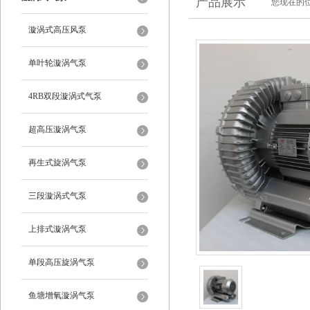
产品展示
您现在的位
漩涡式高压风泵
单叶轮漩涡气泵
4RB双段漩涡式气泵
超高压漩涡气泵
再生式旋涡气泵
三段漩涡式气泵
上排式漩涡气泵
单段高压旋涡气泵
鱼塘增氧漩涡气泵