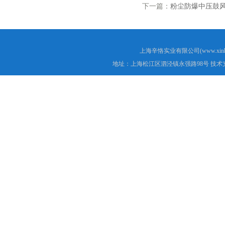
下一篇：
粉尘防爆中压鼓
上海辛恪实业有限公司(www.xink
地址：上海松江区泗泾镇永强路98号 技术