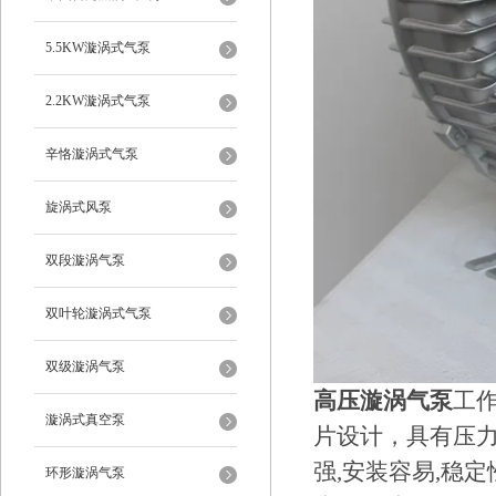
5.5KW漩涡式气泵
2.2KW漩涡式气泵
辛恪漩涡式气泵
旋涡式风泵
双段漩涡气泵
双叶轮漩涡式气泵
双级漩涡气泵
高压漩涡气泵
工
漩涡式真空泵
片设计，具有压
强,安装容易,稳
环形漩涡气泵