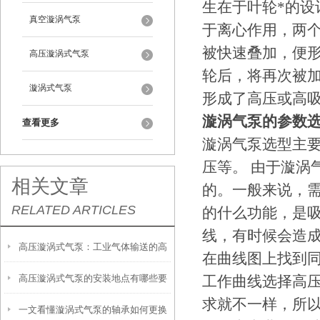
生在于叶轮*的
真空漩涡气泵
于离心作用，两
被快速叠加，便
高压漩涡式气泵
轮后，将再次被
漩涡式气泵
形成了高压或高
漩涡气泵的参数
查看更多
漩涡气泵选型主
压等。 由于漩涡
相关文章
的。一般来说，需
RELATED ARTICLES
的什么功能，是吸
线，有时候会造成
高压漩涡式气泵：工业气体输送的高
在曲线图上找到
高压漩涡式气泵的安装地点有哪些要
工作曲线选择高压
效能工具
求就不一样，所
一文看懂漩涡式气泵的轴承如何更换
求？