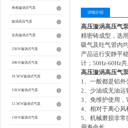
单相漩涡式气泵
详细介绍
旋涡高压气泵
高压漩涡高压气
精密铸成型，选
全风漩涡式气泵
吸气及吐气管内均
25KW漩涡式气泵
产品运行安静平
计；50Hz-60Hz
20KW漩涡式气泵
高压漩涡高压气
18.5KW漩涡式气泵
1、一般都是铝外
2、少油或无油
15KW漩涡式气泵
3、免维护使用
12.5KW漩涡式气泵
4、相对于离心
5、机械磨损非
11KW漩涡式气泵
用寿命长。