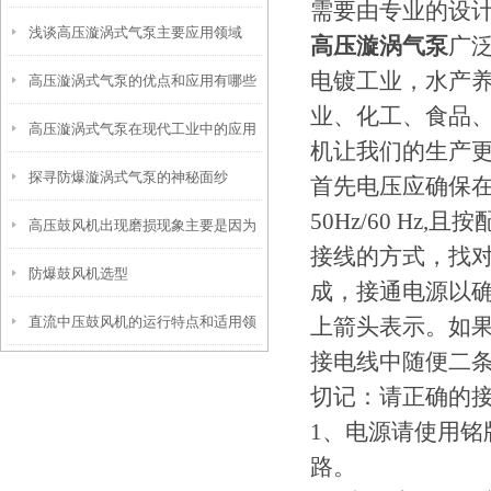
需要由专业的设
浅谈高压漩涡式气泵主要应用领域
高压漩涡气泵
广
电镀工业，水产
高压漩涡式气泵的优点和应用有哪些
业、化工、食品
高压漩涡式气泵在现代工业中的应用
呢？
机让我们的生产
探寻防爆漩涡式气泵的神秘面纱
首先电压应确保
50Hz/60 H
高压鼓风机出现磨损现象主要是因为
接线的方式，找
防爆鼓风机选型
这些原因
成，接通电源以
直流中压鼓风机的运行特点和适用领
上箭头表示。如
接电线中随便二
域
切记：请正确的
1、电源请使用铭牌
路。