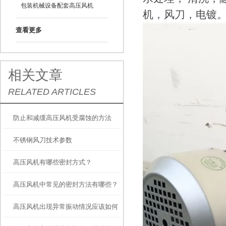
包装机械设备配套高压风机
机，风刀，电镀
查看更多
相关文章
RELATED ARTICLES
防止和减缓高压风机受腐蚀的方法
不锈钢风刀技术参数
高压风机有哪些密封方式？
高压风机中常见的密封方法有哪些？
高压风机出现异常振动情况应该如何