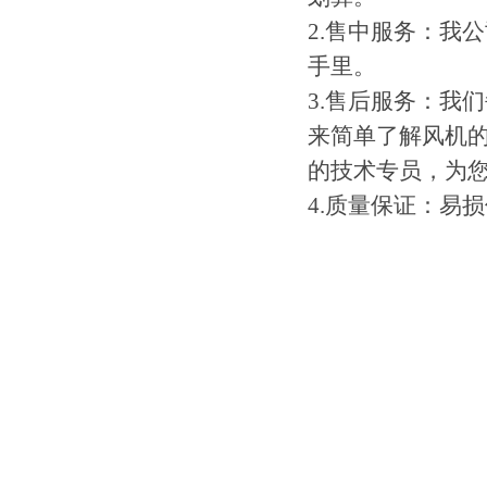
2.售中服务：我
手里。
3.售后服务：我
来简单了解风机
的技术专员，为
4.质量保证：易