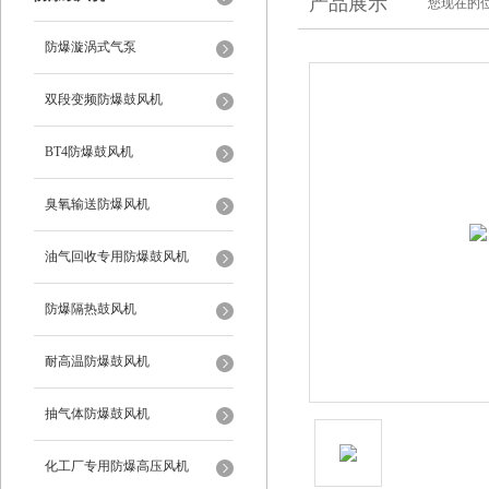
产品展示
您现在的位
防爆漩涡式气泵
双段变频防爆鼓风机
BT4防爆鼓风机
臭氧输送防爆风机
油气回收专用防爆鼓风机
防爆隔热鼓风机
耐高温防爆鼓风机
抽气体防爆鼓风机
化工厂专用防爆高压风机