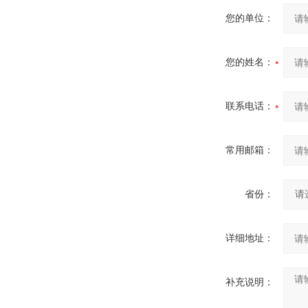
您的单位：
您的姓名：
联系电话：
常用邮箱：
省份：
详细地址：
补充说明：