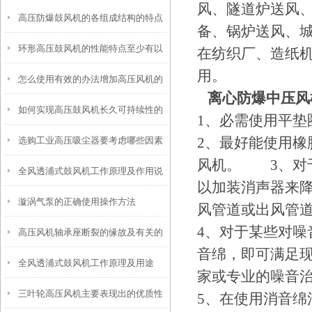
风、隧道炉送风
高压防爆鼓风机的各组成结构的特点
备、锅炉送风、城
环形高压鼓风机的性能特点至少有以
分享
在纺织厂、造纸
用。
怎么使用有效的办法增加高压风机的
下五点
离心防爆中压风
如何实现高压鼓风机长久可持续性的
使用寿命
1、必需使用平
2、最好能使用
选购工业高压吸尘器要考虑哪些因素
发展
风机。 3、对
全风透浦式鼓风机工作原理及作用说
呢？
以加装消声器来降
漩涡气泵的正确使用操作方法
明
风管道或出风管
4、对于某些对
高压风机轴承座断裂的缘故及有关的
音绵，即可满足
全风透浦式鼓风机工作原理及用途
解决防止方法
家或专业的噪音
三叶轮高压风机主要表现出的优质性
5、在使用消音