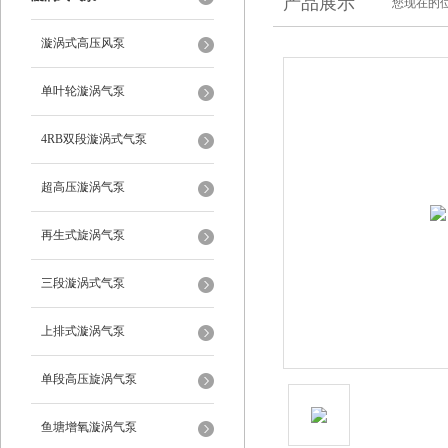
产品展示
您现在的位
漩涡式高压风泵
单叶轮漩涡气泵
4RB双段漩涡式气泵
超高压漩涡气泵
再生式旋涡气泵
三段漩涡式气泵
上排式漩涡气泵
单段高压旋涡气泵
鱼塘增氧漩涡气泵