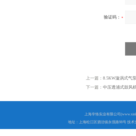
验证码：
上一篇：
8.5KW漩涡式气
下一篇：
中压透浦式鼓风
上海辛恪实业有限公司(www.xink
地址：上海松江区泗泾镇永强路98号 技术