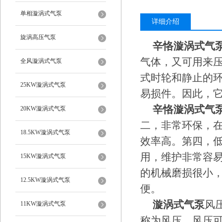
单相漩涡式气泵
详细介绍
旋涡高压气泵
辛恪漩涡式气
气体，又可用来
全风漩涡式气泵
式时轮和静止的环
25KW漩涡式气泵
易损件。因此，
辛恪漩涡式气
20KW漩涡式气泵
二，非常环保，
18.5KW漩涡式气泵
效率高。第四，
用，维护非常容
15KW漩涡式气泵
的机械磨损很小
12.5KW漩涡式气泵
便。
漩涡式气泵
风
11KW漩涡式气泵
称为风压。风压