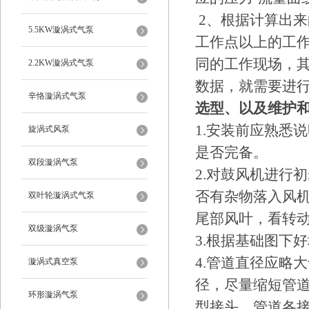
2、根据计算出
5.5KW漩涡式气泵
工作点以上的工作
同的工作现场，
2.2KW漩涡式气泵
数据，就需要进
辛恪漩涡式气泵
选型、以及维护
1.安装前应熟悉
旋涡式风泵
是否完备。
双段漩涡气泵
2.对鼓风机进行
否有杂物落入风
双叶轮漩涡式气泵
尾部风叶，看转
双级漩涡气泵
3.根据基础图下
4.管道直径应略
漩涡式真空泵
径，尽量缩短管道
环形漩涡气泵
型接头，管道各