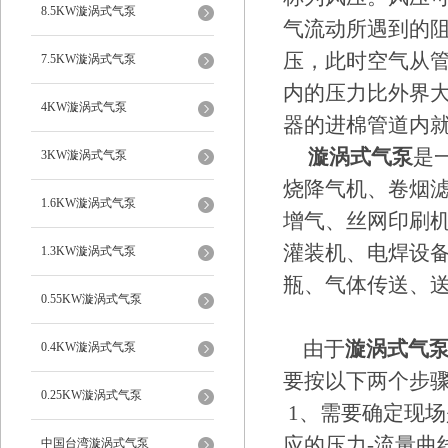
8.5KW漩涡式气泵
气流动所遇到的
压，此时空气从
7.5KW漩涡式气泵
内的压力比外界
4KW漩涡式气泵
器的进棉管道内
漩涡式气泵
是
3KW漩涡式气泵
烧降气机、卷烟
1.6KW漩涡式气泵
增气、丝网印刷
灌装机、电焊设
1.3KW漩涡式气泵
瓶、气体传送、
0.55KW漩涡式气泵
由于
漩涡式气
0.4KW漩涡式气泵
要按以下两个步
0.25KW漩涡式气泵
1、需要确定现
应的压力-流量曲
中国台湾漩涡式气泵