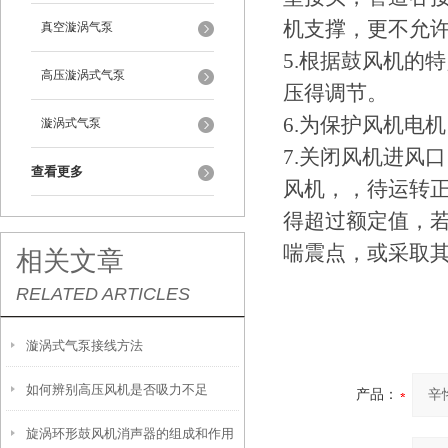
机支撑，更不允
真空漩涡气泵
5.根据鼓风机的
高压漩涡式气泵
压得调节。
6.为保护风机电
漩涡式气泵
7.关闭风机进风
查看更多
风机，，待运转
得超过额定值，
喘震点，或采取
相关文章
RELATED ARTICLES
漩涡式气泵接线方法
如何辨别高压风机是否吸力不足
产品：
旋涡环形鼓风机消声器的组成和作用