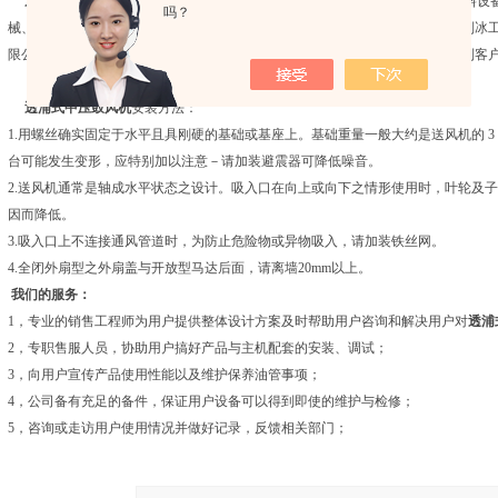
透浦式
中压
鼓风机
广泛应用于印制电路板（PCB）设备、清洗设备、罐装饮料设
吗？
械、窑业矿业、燃烧机、集尘机、焚化炉、粉立体输送、干燥机、玻璃工业、制冰
限公司因有透浦式鼓风机产品性能稳定、使用安全可靠，服务高效、快捷而受到客
透浦式
中压
鼓风机
安装方法：
1.用螺丝确实固定于水平且具刚硬的基础或基座上。基础重量一般大约是送风机的 
台可能发生变形，应特别加以注意－请加装避震器可降低噪音。
2.送风机通常是轴成水平状态之设计。吸入口在向上或向下之情形使用时，叶轮及
因而降低。
3.吸入口上不连接通风管道时，为防止危险物或异物吸入，请加装铁丝网。
4.全闭外扇型之外扇盖与开放型马达后面，请离墙20mm以上。
我们的服务：
1，专业的销售工程师为用户提供整体设计方案及时帮助用户咨询和解决用户对
透浦
2，专职售服人员，协助用户搞好产品与主机配套的安装、调试；
3，向用户宣传产品使用性能以及维护保养油管事项；
4，公司备有充足的备件，保证用户设备可以得到即使的维护与检修；
5，咨询或走访用户使用情况并做好记录，反馈相关部门；