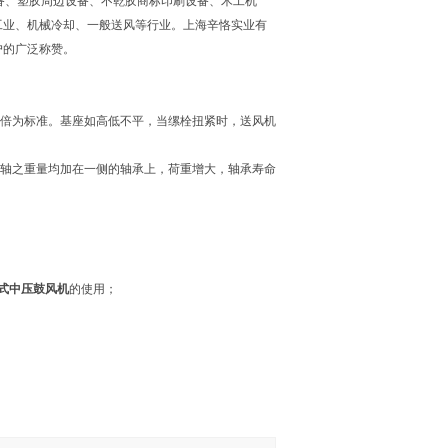
备、塑胶周边设备、不乾胶商标印刷设备、木工机
工业、机械冷却、一般送风等行业。上海辛恪实业有
户的广泛称赞。
3 倍为标准。基座如高低不平，当缧栓扭紧时，送风机
子轴之重量均加在一侧的轴承上，荷重增大，轴承寿命
式
中压
鼓风机
的使用；