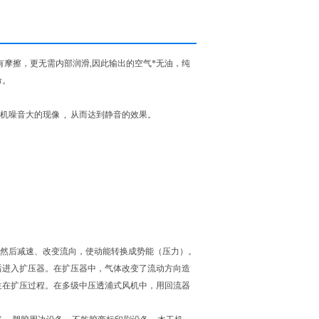
摩擦，更无需内部润滑,因此输出的空气*无油，纯
命。
风机噪音大的现像 , 从而达到静音的效果。
,然后减速、改变流向，使动能转换成势能（压力）。
后进入扩压器。在扩压器中，气体改变了流动方向造
生在扩压过程。在多级中压透浦式风机中，用回流器