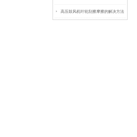
高压鼓风机叶轮刮擦摩擦的解决方法
题