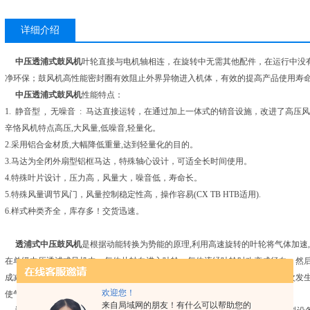
详细介绍
中压透浦式鼓风机
叶轮直接与电机轴相连，在旋转中无需其他配件，在运行中没有
净环保；鼓风机高性能密封圈有效阻止外界异物进入机体，有效的提高产品使用寿
中压透浦式鼓风机
性能特点：
1. 静音型 , 无噪音 : 马达直接运转，在通过加上一体式的销音设施，改进了高压
辛恪风机特点高压,大风量,低噪音,轻量化。
2.采用铝合金材质,大幅降低重量,达到轻量化的目的。
3.马达为全闭外扇型铝框马达，特殊轴心设计，可适全长时间使用。
4.特殊叶片设计，压力高，风量大，噪音低，寿命长。
5.特殊风量调节风门，风量控制稳定性高，操作容易(CX TB HTB适用).
6.样式种类齐全，库存多！交货迅速。
透浦式
中压
鼓风机
是根据动能转换为势能的原理,利用高速旋转的叶轮将气体加速
在单级中压透浦式风机中，气体从轴向进入叶轮，气体流经叶轮时改变成径向，然
成减速，这种减速作用将动能转换成压力能。压力增高主要发生在叶轮中，其次发
欢迎您！
使气流进入下一叶轮，产生更高压力。
来自局域网的朋友！有什么可以帮助您的