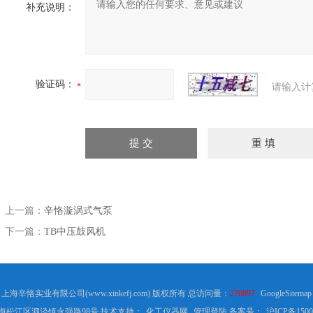
补充说明：
验证码：
请输入计
上一篇：
辛恪漩涡式气泵
下一篇：
TB中压鼓风机
上海辛恪实业有限公司(www.xinkefj.com) 版权所有 总访问量：
270897
GoogleSitemap
海松江区泗泾镇永强路98号 技术支持：
化工仪器网
管理登陆
备案号：
沪ICP备1500