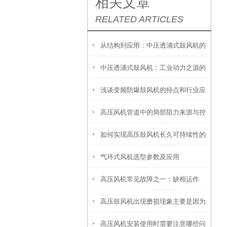
相关文章
RELATED ARTICLES
从结构到应用：中压透浦式鼓风机的
中压透浦式鼓风机：工业动力之源的
特点与使用指南
浅谈变频防爆鼓风机的特点和行业应
精密演绎
高压风机管道中的局部阻力来源与控
用
如何实现高压鼓风机长久可持续性的
制
气环式风机选型参数及应用
发展
高压风机常见故障之一：缺相运作
高压鼓风机出现磨损现象主要是因为
高压风机安装使用时需要注意哪些问
这些原因