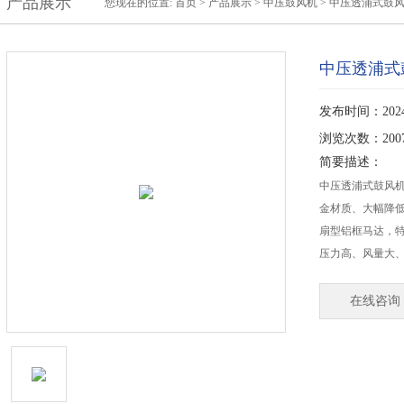
产品展示
您现在的位置:
首页
>
产品展示
>
中压鼓风机
>
中压透浦式鼓
中压透浦式
发布时间：2024-
浏览次数：200
简要描述：
中压透浦式鼓风
金材质、大幅降低
扇型铝框马达，
压力高、风量大
在线咨询