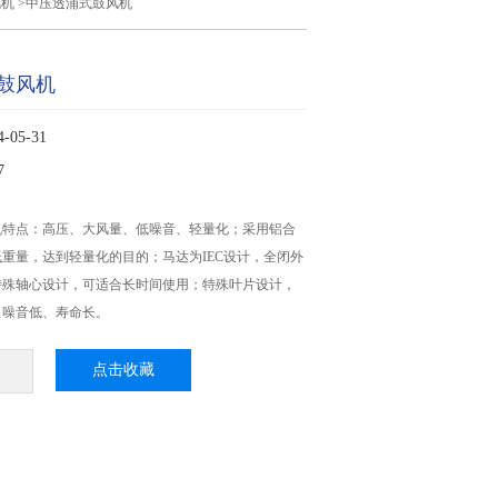
风机
>中压透浦式鼓风机
鼓风机
05-31
7
机特点：高压、大风量、低噪音、轻量化；采用铝合
重量，达到轻量化的目的；马达为IEC设计，全闭外
特殊轴心设计，可适合长时间使用；特殊叶片设计，
、噪音低、寿命长。
点击收藏