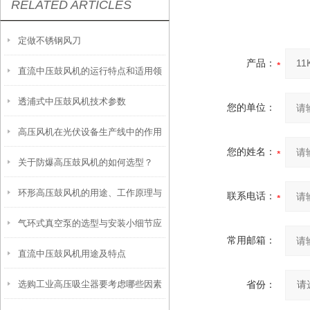
RELATED ARTICLES
定做不锈钢风刀
产品：
直流中压鼓风机的运行特点和适用领
透浦式中压鼓风机技术参数
域
您的单位：
高压风机在光伏设备生产线中的作用
您的姓名：
关于防爆高压鼓风机的如何选型？
有哪些？
环形高压鼓风机的用途、工作原理与
联系电话：
气环式真空泵的选型与安装小细节应
使用注意事项
常用邮箱：
直流中压鼓风机用途及特点
该注意
选购工业高压吸尘器要考虑哪些因素
省份：