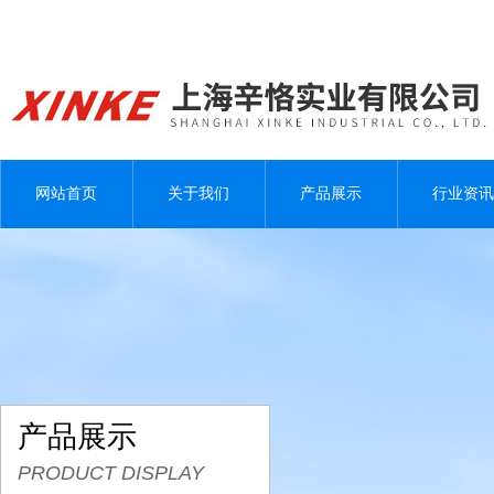
网站首页
关于我们
产品展示
行业资讯
产品展示
PRODUCT DISPLAY