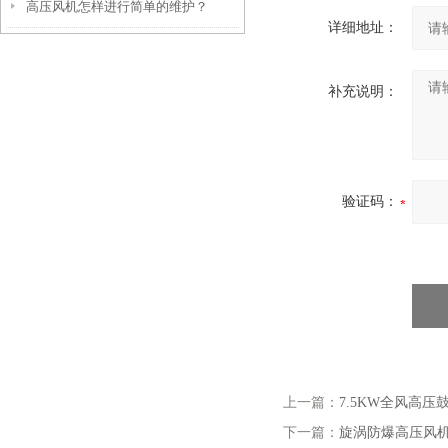
高压风机怎样进行简单的维护？
呢？
详细地址：
补充说明：
验证码：
上一篇：
7.5KW全风高压
下一篇：
旋涡防爆高压风