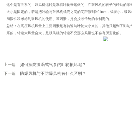
这个是有关系的，鼓风机运转是靠着叶轮来运做的，在鼓风机的转子的转动的频
大小是固定的，若是把叶轮与鼓风机机壳之间的间距做到0.01mm，或者小，鼓
局限性和考虑到鼓风机的使用、等因素，是会按照传统的来制定的。
总结：在高压风机风量上主要因素是有转速与叶轮大小来的，其他只起到了影响
系的，转速大风量会大，是鼓风机的转速不变那么风量也不会有所变化的。
上一篇：
如何预防漩涡式气泵的叶轮损坏呢？
下一篇：
防爆风机与不防爆风机有什么区别？