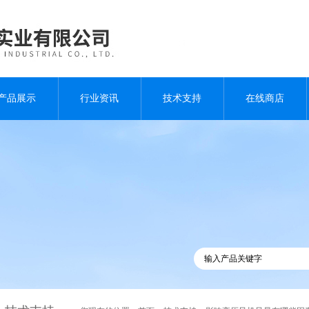
产品展示
行业资讯
技术支持
在线商店