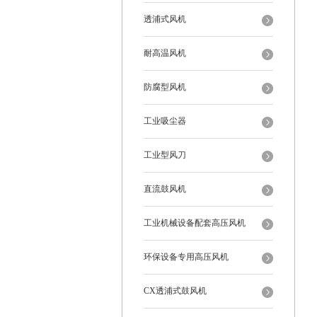
透浦式风机
耐高温风机
防腐型风机
工业吸尘器
工业型风刀
直流鼓风机
工业机械设备配套高压风机
环保设备专用高压风机
CX透浦式鼓风机