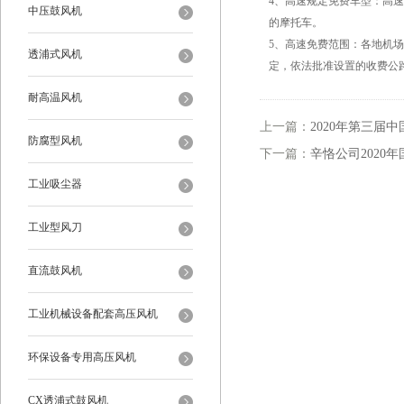
4、高速规定免费车型：高速
中压鼓风机
的摩托车。
5、高速免费范围：各地机
透浦式风机
定，依法批准设置的收费公路
耐高温风机
上一篇：
2020年第三
防腐型风机
下一篇：
辛恪公司2020
工业吸尘器
工业型风刀
直流鼓风机
工业机械设备配套高压风机
环保设备专用高压风机
CX透浦式鼓风机