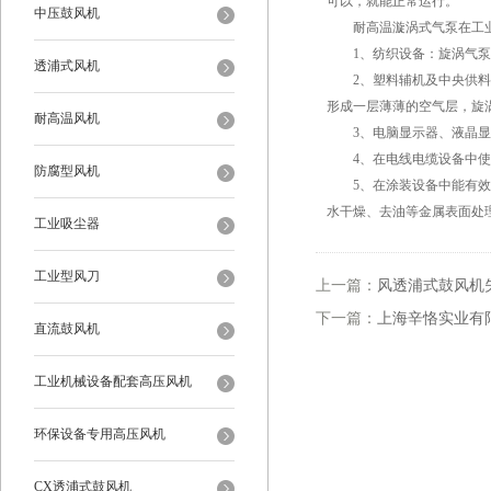
可以，就能正常运行。
中压鼓风机
耐高温漩涡式气泵在工业
1、纺织设备：旋涡气泵、
透浦式风机
2、塑料辅机及中央供料系
形成一层薄薄的空气层，旋
耐高温风机
3、电脑显示器、液晶显示
4、在电线电缆设备中使用
防腐型风机
5、在涂装设备中能有效控
水干燥、去油等金属表面处
工业吸尘器
工业型风刀
上一篇：
风透浦式鼓风机
下一篇：
上海辛恪实业有限
直流鼓风机
工业机械设备配套高压风机
环保设备专用高压风机
CX透浦式鼓风机