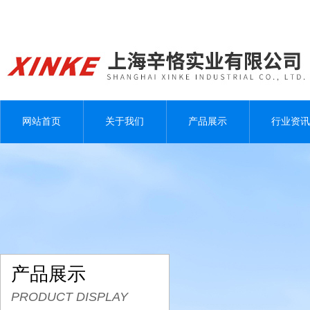
网站首页
关于我们
产品展示
行业资讯
产品展示
PRODUCT DISPLAY