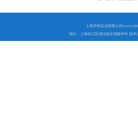
上海辛恪实业有限公司(www.xink
地址：上海松江区泗泾镇永强路98号 技术