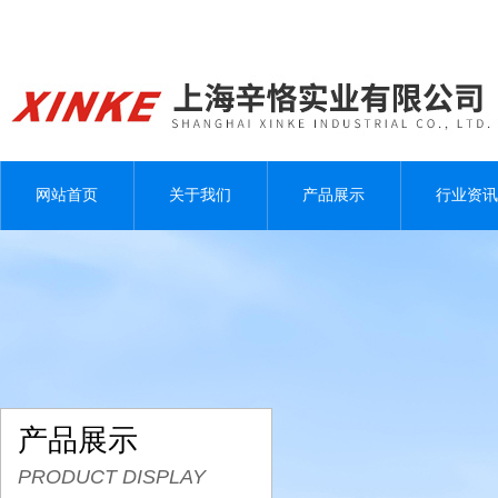
网站首页
关于我们
产品展示
行业资讯
产品展示
PRODUCT DISPLAY