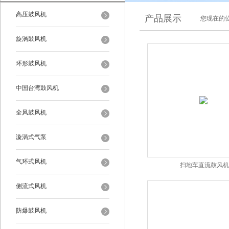
高压鼓风机
产品展示
您现在的位
旋涡鼓风机
环形鼓风机
中国台湾鼓风机
全风鼓风机
漩涡式气泵
气环式风机
扫地车直流鼓风机
侧流式风机
防爆鼓风机