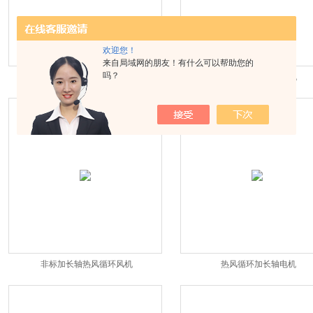
欢迎您！
来自局域网的朋友！有什么可以帮助您的
吗？
2.2KW双叶轮漩涡式气泵
4KW防爆中压鼓风机
非标加长轴热风循环风机
热风循环加长轴电机