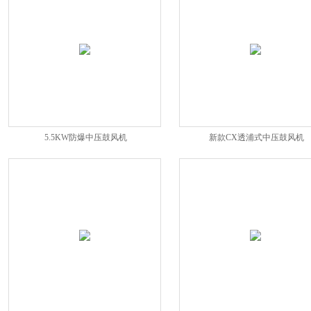
5.5KW防爆中压鼓风机
新款CX透浦式中压鼓风机