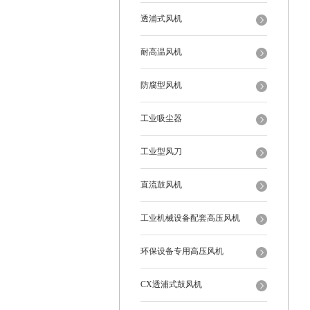
透浦式风机
耐高温风机
防腐型风机
工业吸尘器
工业型风刀
直流鼓风机
工业机械设备配套高压风机
环保设备专用高压风机
CX透浦式鼓风机