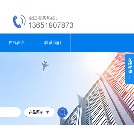
在线留言
联系我们