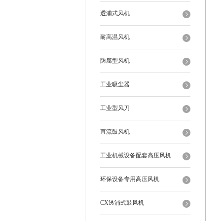
透浦式风机
耐高温风机
防腐型风机
工业吸尘器
工业型风刀
直流鼓风机
工业机械设备配套高压风机
环保设备专用高压风机
CX透浦式鼓风机