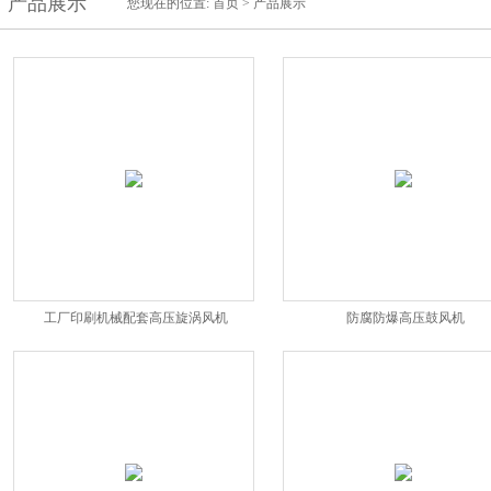
产品展示
您现在的位置:
首页
>
产品展示
工厂印刷机械配套高压旋涡风机
防腐防爆高压鼓风机