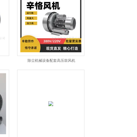
除尘机械设备配套高压鼓风机