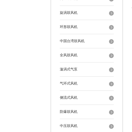
旋涡鼓风机
环形鼓风机
中国台湾鼓风机
全风鼓风机
漩涡式气泵
气环式风机
侧流式风机
防爆鼓风机
中压鼓风机