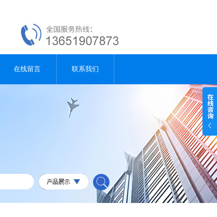
在线留言
联系我们