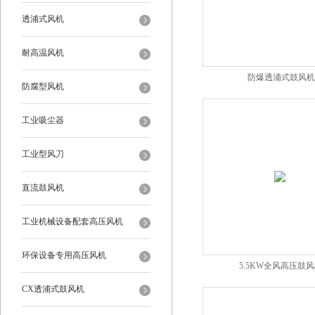
透浦式风机
耐高温风机
防爆透浦式鼓风机
防腐型风机
工业吸尘器
工业型风刀
直流鼓风机
工业机械设备配套高压风机
环保设备专用高压风机
5.5KW全风高压鼓
CX透浦式鼓风机