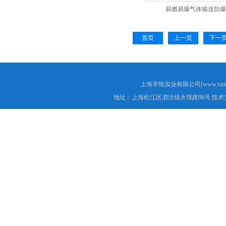
易燃易爆气体输送防爆
首页
上一页
下一
上海辛恪实业有限公司(www.xink
地址：上海松江区泗泾镇永强路98号 技术