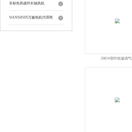
非标热风循环长轴风机
WANSHSIN万鑫电机代理商
20KW双叶轮漩涡气