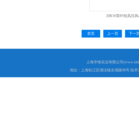
20KW双叶轮高压风
首页
上一页
下一
上海辛恪实业有限公司(www.xink
地址：上海松江区泗泾镇永强路98号 技术