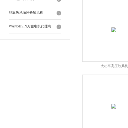
非标热风循环长轴风机
WANSHSIN万鑫电机代理商
大功率高压鼓风机