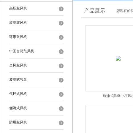
高压鼓风机
产品展示
您现在的位
旋涡鼓风机
环形鼓风机
中国台湾鼓风机
全风鼓风机
漩涡式气泵
气环式风机
透浦式防爆中压风
侧流式风机
防爆鼓风机